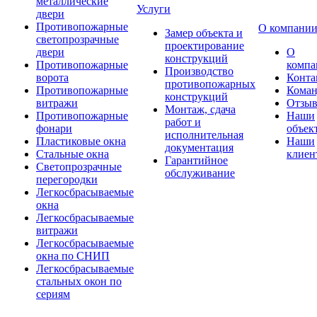
металлические
Услуги
двери
Противопожарные
О компани
Замер объекта и
светопрозрачные
проектирование
двери
О
конструкций
Противопожарные
компа
Производство
ворота
Конта
противопожарных
Противопожарные
Коман
конструкций
витражи
Отзы
Монтаж, сдача
Противопожарные
Наши
работ и
фонари
объек
исполнительная
Пластиковые окна
Наши
документация
Стальные окна
клиен
Гарантийное
Светопрозрачные
обслуживание
перегородки
Легкосбрасываемые
окна
Легкосбрасываемые
витражи
Легкосбрасываемые
окна по СНИП
Легкосбрасываемые
стальных окон по
сериям