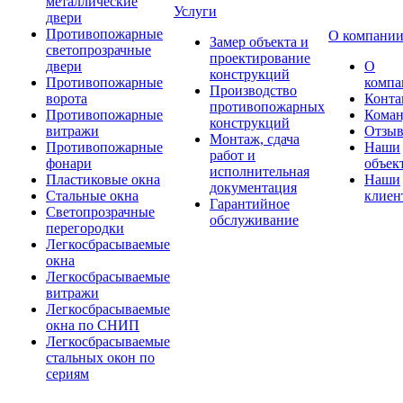
металлические
Услуги
двери
Противопожарные
О компани
Замер объекта и
светопрозрачные
проектирование
двери
О
конструкций
Противопожарные
компа
Производство
ворота
Конта
противопожарных
Противопожарные
Коман
конструкций
витражи
Отзы
Монтаж, сдача
Противопожарные
Наши
работ и
фонари
объек
исполнительная
Пластиковые окна
Наши
документация
Стальные окна
клиен
Гарантийное
Светопрозрачные
обслуживание
перегородки
Легкосбрасываемые
окна
Легкосбрасываемые
витражи
Легкосбрасываемые
окна по СНИП
Легкосбрасываемые
стальных окон по
сериям