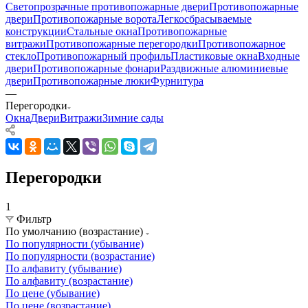
Светопрозрачные противопожарные двери
Противопожарные
двери
Противопожарные ворота
Легкосбрасываемые
конструкции
Стальные окна
Противопожарные
витражи
Противопожарные перегородки
Противопожарное
стекло
Противопожарный профиль
Пластиковые окна
Входные
двери
Противопожарные фонари
Раздвижные алюминиевые
двери
Противопожарные люки
Фурнитура
—
Перегородки
Окна
Двери
Витражи
Зимние сады
Перегородки
1
Фильтр
По умолчанию (возрастание)
По популярности (убывание)
По популярности (возрастание)
По алфавиту (убывание)
По алфавиту (возрастание)
По цене (убывание)
По цене (возрастание)