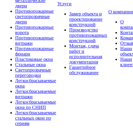
металлические
Услуги
двери
Противопожарные
О компани
Замер объекта и
светопрозрачные
проектирование
двери
О
конструкций
Противопожарные
компа
Производство
ворота
Конта
противопожарных
Противопожарные
Коман
конструкций
витражи
Отзы
Монтаж, сдача
Противопожарные
Наши
работ и
фонари
объек
исполнительная
Пластиковые окна
Наши
документация
Стальные окна
клиен
Гарантийное
Светопрозрачные
обслуживание
перегородки
Легкосбрасываемые
окна
Легкосбрасываемые
витражи
Легкосбрасываемые
окна по СНИП
Легкосбрасываемые
стальных окон по
сериям