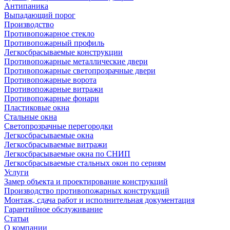
Антипаника
Выпадающий порог
Производство
Противопожарное стекло
Противопожарный профиль
Легкосбрасываемые конструкции
Противопожарные металлические двери
Противопожарные светопрозрачные двери
Противопожарные ворота
Противопожарные витражи
Противопожарные фонари
Пластиковые окна
Стальные окна
Светопрозрачные перегородки
Легкосбрасываемые окна
Легкосбрасываемые витражи
Легкосбрасываемые окна по СНИП
Легкосбрасываемые стальных окон по сериям
Услуги
Замер объекта и проектирование конструкций
Производство противопожарных конструкций
Монтаж, сдача работ и исполнительная документация
Гарантийное обслуживание
Статьи
О компании