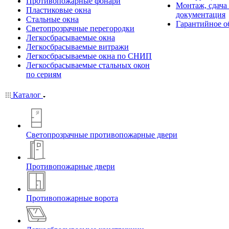
Противопожарные фонари
Монтаж, сдача
Пластиковые окна
документация
Стальные окна
Гарантийное о
Светопрозрачные перегородки
Легкосбрасываемые окна
Легкосбрасываемые витражи
Легкосбрасываемые окна по СНИП
Легкосбрасываемые стальных окон
по сериям
Каталог
Светопрозрачные противопожарные двери
Противопожарные двери
Противопожарные ворота