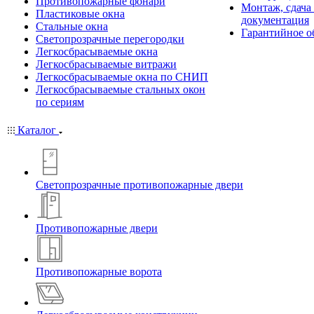
Противопожарные фонари
Монтаж, сдача
Пластиковые окна
документация
Стальные окна
Гарантийное о
Светопрозрачные перегородки
Легкосбрасываемые окна
Легкосбрасываемые витражи
Легкосбрасываемые окна по СНИП
Легкосбрасываемые стальных окон
по сериям
Каталог
Светопрозрачные противопожарные двери
Противопожарные двери
Противопожарные ворота