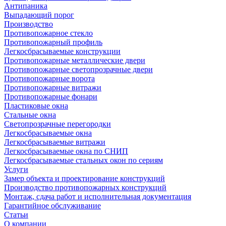
Антипаника
Выпадающий порог
Производство
Противопожарное стекло
Противопожарный профиль
Легкосбрасываемые конструкции
Противопожарные металлические двери
Противопожарные светопрозрачные двери
Противопожарные ворота
Противопожарные витражи
Противопожарные фонари
Пластиковые окна
Стальные окна
Светопрозрачные перегородки
Легкосбрасываемые окна
Легкосбрасываемые витражи
Легкосбрасываемые окна по СНИП
Легкосбрасываемые стальных окон по сериям
Услуги
Замер объекта и проектирование конструкций
Производство противопожарных конструкций
Монтаж, сдача работ и исполнительная документация
Гарантийное обслуживание
Статьи
О компании