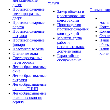
металлические
Услуги
двери
Противопожарные
О компани
Замер объекта и
светопрозрачные
проектирование
двери
О
конструкций
Противопожарные
компа
Производство
ворота
Конта
противопожарных
Противопожарные
Коман
конструкций
витражи
Отзы
Монтаж, сдача
Противопожарные
Наши
работ и
фонари
объек
исполнительная
Пластиковые окна
Наши
документация
Стальные окна
клиен
Гарантийное
Светопрозрачные
обслуживание
перегородки
Легкосбрасываемые
окна
Легкосбрасываемые
витражи
Легкосбрасываемые
окна по СНИП
Легкосбрасываемые
стальных окон по
сериям