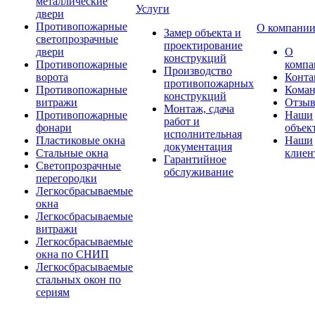
металлические
Услуги
двери
Противопожарные
О компани
Замер объекта и
светопрозрачные
проектирование
двери
О
конструкций
Противопожарные
компа
Производство
ворота
Конта
противопожарных
Противопожарные
Коман
конструкций
витражи
Отзы
Монтаж, сдача
Противопожарные
Наши
работ и
фонари
объек
исполнительная
Пластиковые окна
Наши
документация
Стальные окна
клиен
Гарантийное
Светопрозрачные
обслуживание
перегородки
Легкосбрасываемые
окна
Легкосбрасываемые
витражи
Легкосбрасываемые
окна по СНИП
Легкосбрасываемые
стальных окон по
сериям