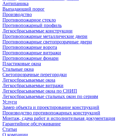
Антипаника
Выпадающий порог
Производство
Противопожарное стекло
Противопожарный профиль
Легкосбрасываемые конструкции
Противопожарные металлические двери
Противопожарные светопрозрачные двери
Противопожарные ворота
Противопожарные витражи
Противопожарные фонари
Пластиковые окна
Стальные окна
Светопрозрачные перегородки
Легкосбрасываемые окна
Легкосбрасываемые витражи
Легкосбрасываемые окна по СНИП
Легкосбрасываемые стальных окон по сериям
Услуги
Замер объекта и проектирование конструкций
Производство противопожарных конструкций
Монтаж, сдача работ и исполнительная документация
Гарантийное обслуживание
Статьи
О компании