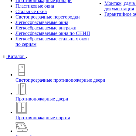
Противопожарные фонари
Монтаж, сдача
Пластиковые окна
документация
Стальные окна
Гарантийное о
Светопрозрачные перегородки
Легкосбрасываемые окна
Легкосбрасываемые витражи
Легкосбрасываемые окна по СНИП
Легкосбрасываемые стальных окон
по сериям
Каталог
Светопрозрачные противопожарные двери
Противопожарные двери
Противопожарные ворота