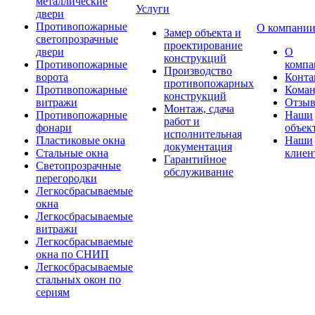
металлические
Услуги
двери
Противопожарные
О компани
Замер объекта и
светопрозрачные
проектирование
двери
О
конструкций
Противопожарные
компа
Производство
ворота
Конта
противопожарных
Противопожарные
Коман
конструкций
витражи
Отзы
Монтаж, сдача
Противопожарные
Наши
работ и
фонари
объек
исполнительная
Пластиковые окна
Наши
документация
Стальные окна
клиен
Гарантийное
Светопрозрачные
обслуживание
перегородки
Легкосбрасываемые
окна
Легкосбрасываемые
витражи
Легкосбрасываемые
окна по СНИП
Легкосбрасываемые
стальных окон по
сериям