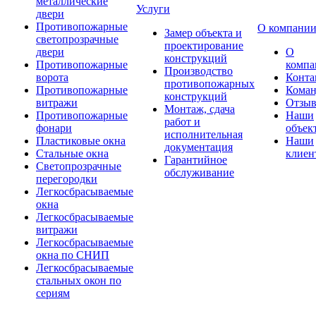
металлические
Услуги
двери
Противопожарные
О компани
Замер объекта и
светопрозрачные
проектирование
двери
О
конструкций
Противопожарные
компа
Производство
ворота
Конта
противопожарных
Противопожарные
Коман
конструкций
витражи
Отзы
Монтаж, сдача
Противопожарные
Наши
работ и
фонари
объек
исполнительная
Пластиковые окна
Наши
документация
Стальные окна
клиен
Гарантийное
Светопрозрачные
обслуживание
перегородки
Легкосбрасываемые
окна
Легкосбрасываемые
витражи
Легкосбрасываемые
окна по СНИП
Легкосбрасываемые
стальных окон по
сериям