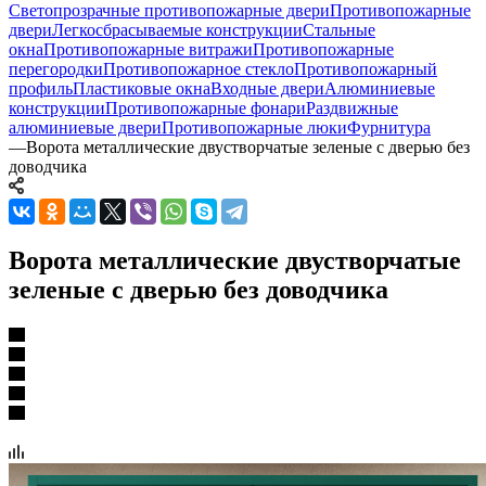
Светопрозрачные противопожарные двери
Противопожарные
двери
Легкосбрасываемые конструкции
Стальные
окна
Противопожарные витражи
Противопожарные
перегородки
Противопожарное стекло
Противопожарный
профиль
Пластиковые окна
Входные двери
Алюминиевые
конструкции
Противопожарные фонари
Раздвижные
алюминиевые двери
Противопожарные люки
Фурнитура
—
Ворота металлические двустворчатые зеленые с дверью без
доводчика
Ворота металлические двустворчатые
зеленые с дверью без доводчика