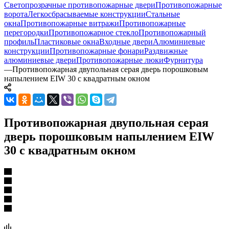
Светопрозрачные противопожарные двери
Противопожарные
ворота
Легкосбрасываемые конструкции
Стальные
окна
Противопожарные витражи
Противопожарные
перегородки
Противопожарное стекло
Противопожарный
профиль
Пластиковые окна
Входные двери
Алюминиевые
конструкции
Противопожарные фонари
Раздвижные
алюминиевые двери
Противопожарные люки
Фурнитура
—
Противопожарная двупольная серая дверь порошковым
напылением EIW 30 с квадратным окном
Противопожарная двупольная серая
дверь порошковым напылением EIW
30 с квадратным окном