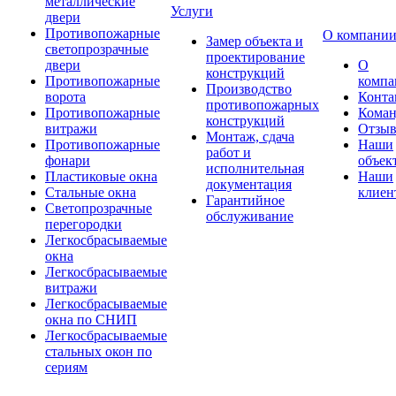
металлические
Услуги
двери
Противопожарные
О компани
Замер объекта и
светопрозрачные
проектирование
двери
О
конструкций
Противопожарные
компа
Производство
ворота
Конта
противопожарных
Противопожарные
Коман
конструкций
витражи
Отзы
Монтаж, сдача
Противопожарные
Наши
работ и
фонари
объек
исполнительная
Пластиковые окна
Наши
документация
Стальные окна
клиен
Гарантийное
Светопрозрачные
обслуживание
перегородки
Легкосбрасываемые
окна
Легкосбрасываемые
витражи
Легкосбрасываемые
окна по СНИП
Легкосбрасываемые
стальных окон по
сериям