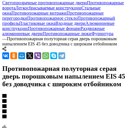
Светопрозрачные противопожарные двери
Противопожарные
ворота
Легкосбрасываемые конструкции
Стальные
окна
Противопожарные витражи
Противопожарные
перегородки
Противопожарное стекло
Противопожарный
профиль
Пластиковые окна
Входные двери
Алюминиевые
конструкции
Противопожарные фонари
Раздвижные
алюминиевые двери
Противопожарные люки
Фурнитура
—
Противопожарная полуторная серая дверь порошковым
напылением EIS 45 без доводчика с широким отбойником
Противопожарная полуторная серая
дверь порошковым напылением EIS 45
без доводчика с широким отбойником