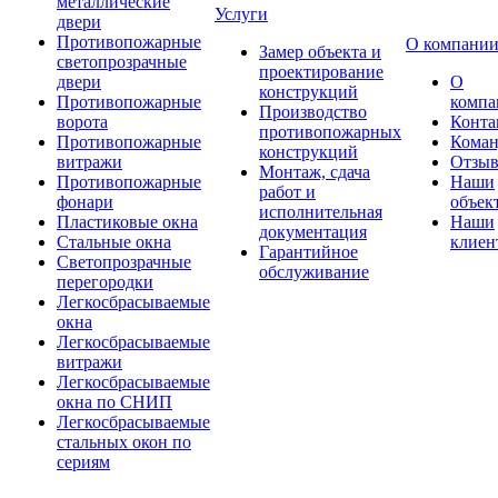
металлические
Услуги
двери
Противопожарные
О компани
Замер объекта и
светопрозрачные
проектирование
двери
О
конструкций
Противопожарные
компа
Производство
ворота
Конта
противопожарных
Противопожарные
Коман
конструкций
витражи
Отзы
Монтаж, сдача
Противопожарные
Наши
работ и
фонари
объек
исполнительная
Пластиковые окна
Наши
документация
Стальные окна
клиен
Гарантийное
Светопрозрачные
обслуживание
перегородки
Легкосбрасываемые
окна
Легкосбрасываемые
витражи
Легкосбрасываемые
окна по СНИП
Легкосбрасываемые
стальных окон по
сериям