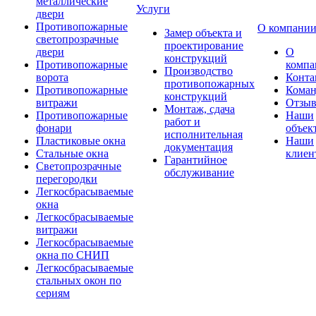
металлические
Услуги
двери
Противопожарные
О компани
Замер объекта и
светопрозрачные
проектирование
двери
О
конструкций
Противопожарные
компа
Производство
ворота
Конта
противопожарных
Противопожарные
Коман
конструкций
витражи
Отзы
Монтаж, сдача
Противопожарные
Наши
работ и
фонари
объек
исполнительная
Пластиковые окна
Наши
документация
Стальные окна
клиен
Гарантийное
Светопрозрачные
обслуживание
перегородки
Легкосбрасываемые
окна
Легкосбрасываемые
витражи
Легкосбрасываемые
окна по СНИП
Легкосбрасываемые
стальных окон по
сериям