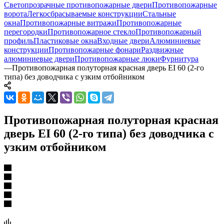
Светопрозрачные противопожарные двери
Противопожарные
ворота
Легкосбрасываемые конструкции
Стальные
окна
Противопожарные витражи
Противопожарные
перегородки
Противопожарное стекло
Противопожарный
профиль
Пластиковые окна
Входные двери
Алюминиевые
конструкции
Противопожарные фонари
Раздвижные
алюминиевые двери
Противопожарные люки
Фурнитура
—
Противопожарная полуторная красная дверь EI 60 (2-го
типа) без доводчика с узким отбойником
Противопожарная полуторная красная
дверь EI 60 (2-го типа) без доводчика с
узким отбойником